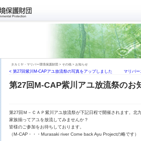
タカミヤ・マリバー環境保護財団
>
その他
>
お知らせ
< 第27回紫川M-CAPアユ放流祭の写真をアップしました
マリバー
第27回M-CAP紫川アユ放流祭のお
第27回Ｍ－ＣＡＰ紫川アユ放流祭が下記日程で開催されます。北
家族揃ってアユを放流してみませんか？
皆様のご参加をお待ちしております。
（M-CAP・・・Murasaki river Come back Ayu Projectの略です）