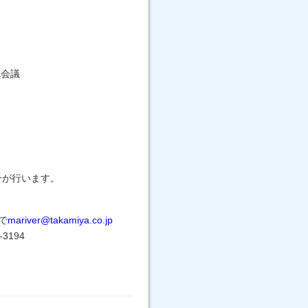
域会議
号が行います。
で
mariver@takamiya.co.jp
3194