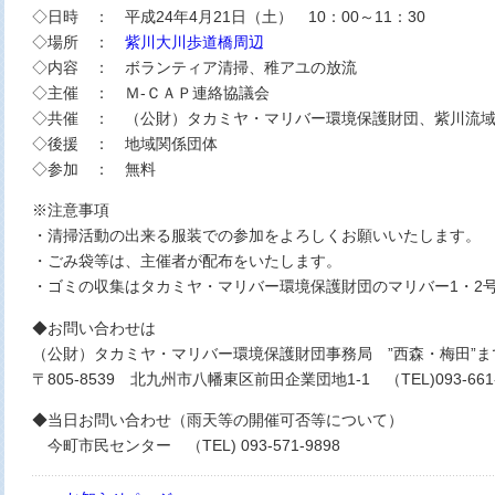
◇日時 ： 平成24年4月21日（土） 10：00～11：30
◇場所 ：
紫川大川歩道橋周辺
◇内容 ： ボランティア清掃、稚アユの放流
◇主催 ： Ｍ-ＣＡＰ連絡協議会
◇共催 ： （公財）タカミヤ・マリバー環境保護財団、紫川流
◇後援 ： 地域関係団体
◇参加 ： 無料
※注意事項
・清掃活動の出来る服装での参加をよろしくお願いいたします。
・ごみ袋等は、主催者が配布をいたします。
・ゴミの収集はタカミヤ・マリバー環境保護財団のマリバー1・2
◆お問い合わせは
（公財）タカミヤ・マリバー環境保護財団事務局 ”西森・梅田”ま
〒805-8539 北九州市八幡東区前田企業団地1-1 （TEL)093-661-
◆当日お問い合わせ（雨天等の開催可否等について）
今町市民センター （TEL) 093-571-9898