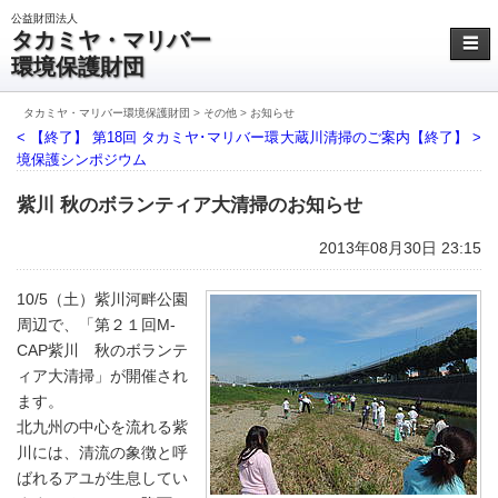
公益財団法人
タカミヤ・マリバー
☰
環境保護財団
タカミヤ・マリバー環境保護財団
>
その他
>
お知らせ
< 【終了】 第18回 タカミヤ･マリバー環
大蔵川清掃のご案内【終了】 >
境保護シンポジウム
紫川 秋のボランティア大清掃のお知らせ
2013年08月30日 23:15
10/5（土）紫川河畔公園
周辺で、「第２１回M‐
CAP紫川 秋のボランテ
ィア大清掃」が開催され
ます。
北九州の中心を流れる紫
川には、清流の象徴と呼
ばれるアユが生息してい