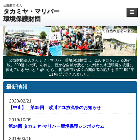
公益財団法人
タカミヤ・マリバー
☰
環境保護財団
公益財団法人タカミヤ・マリバー環境保護財団は、220キロを超える海岸
線、300近くの河川を有し、豊かな自然が残る北九州市の水辺環境を後世に
伝えていきたいとの思いから、北九州市や多くの関係者の協力を得て1994年
11月に設立されました。
最新情報
2020/02/21
【中止】 第35回 紫川アユ放流祭のお知らせ
2019/10/09
第24回 タカミヤ･マリバー環境保護シンポジウム
2019/03/15